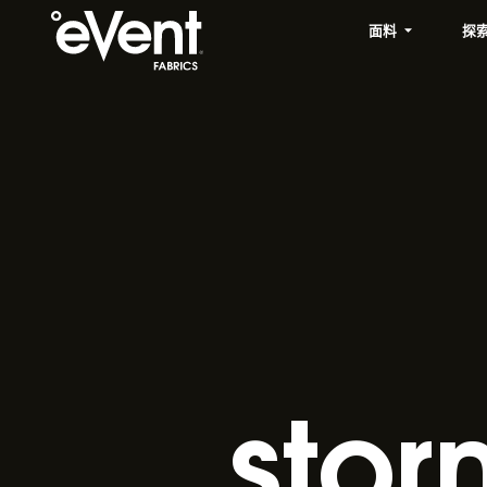
面料
探
stor