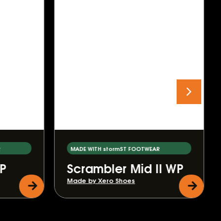
MADE WITH stormST FOOTWEAR
WP
Scrambler Mid II WP
Made by Xero Shoes