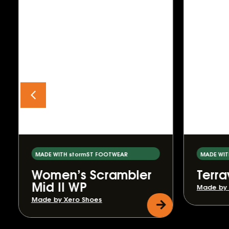
MADE WITH stormST FOOTWEAR
MADE WIT
Women’s Scrambler
Terra
Mid II WP
Made by 
Made by Xero Shoes