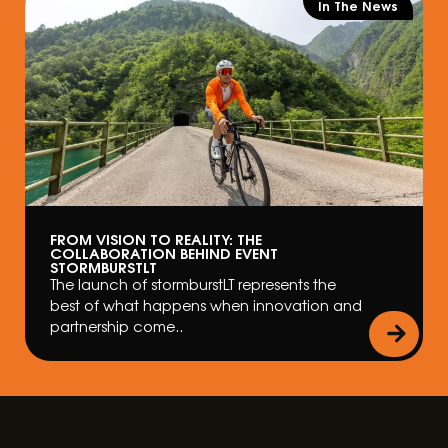
In The News
FROM VISION TO REALITY: THE
COLLABORATION BEHIND EVENT
STORMBURSTLT
The launch of stormburstLT represents the
best of what happens when innovation and
partnership come..