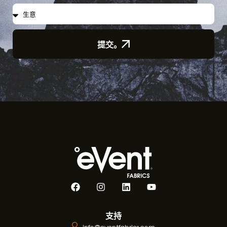
提交。
支持
info@eventfabrics.com