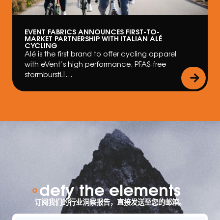
EVENT FABRICS ANNOUNCES FIRST-TO-
MARKET PARTNERSHIP WITH ITALIAN ALÉ
CYCLING
Alé is the first brand to offer cycling apparel
with eVent’s high performance, PFAS-free
stormburstLT…
defy the elements
订阅我们的行业洞察报告，直接发送至您的邮箱。