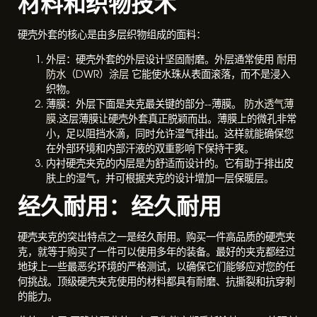
材料和织物技术
硬壳外套的核心是由多层织物组成的面料：
外层：硬壳外套的外层设计坚固耐磨。外层通常使用
耐用
防水（DWR）涂层
它能使水珠从表面滚落，而不是浸入
织物。
薄膜：外层下面是夹克最关键的部分--薄膜。
防水透气薄
膜
.这层薄膜让硬壳外套真正脱颖而出。薄膜上的微孔非常
小，足以阻挡水滴，同时允许湿气排出。这样就能确保您
在外部环境和内部汗液的双重影响下保持干爽。
内衬硬壳夹克的内层是为舒适而设计的。它有助于排出皮
肤上的湿气，并可根据夹克的设计增加一层保暖层。
经久耐用：经久耐用
硬壳夹克的突出特点之一是经久耐用。购买一件高品质的硬壳夹
克，就等于购买了一件可以使用多年的装备。最好的夹克都经过
地球上一些最恶劣环境的严格测试，以确保它们能够应对您的任
何挑战。顶级硬壳夹克使用的材料都具有耐磨、抗撕裂和抗穿刺
的能力。