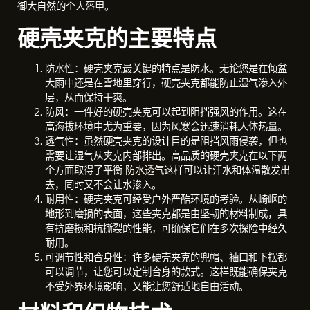
御大自然的个人盔甲。
硬壳夹克的主要特点
防水性：硬壳夹克最关键的特点是防水。无论您是在倾盆
大雨中还是在雪地里穿行，硬壳夹克都能防止湿气渗入外
层，从而保持干爽。
防风：一件好的硬壳夹克可以起到阻挡强风的作用。这在
高海拔环境中尤为重要，因为风寒会迅速消耗人体热量。
透气性：虽然硬壳夹克的设计目的是阻挡风雨侵袭，但也
需要让湿气从夹克内部排出。高品质的硬壳夹克在以下两
个方面取得了平衡
防水透气
这样可以让汗水和体温散发出
去，同时又不会让水渗入。
耐用性：硬壳夹克可经受户外严酷环境的考验。从崎岖的
地形到磨损的表面，这些夹克都是由坚韧的材料制成，具
有抗磨损和抗撕裂的性能，可确保它们在多次探险中经久
耐用。
可调节性和合身性：许多硬壳夹克的兜帽、袖口和下摆都
可以调节，让您可以定制合身的款式。这样既能确保夹克
不受外界环境影响，又能让您舒适地自由活动。