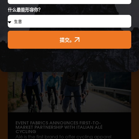
CONVERSATION WITH RUSS STEVENS OF
TOPO ATHLETIC
什么最能形容你？
提交。
In The News
EVENT FABRICS ANNOUNCES FIRST-TO-
MARKET PARTNERSHIP WITH ITALIAN ALÉ
CYCLING
Alé is the first brand to offer cycling apparel