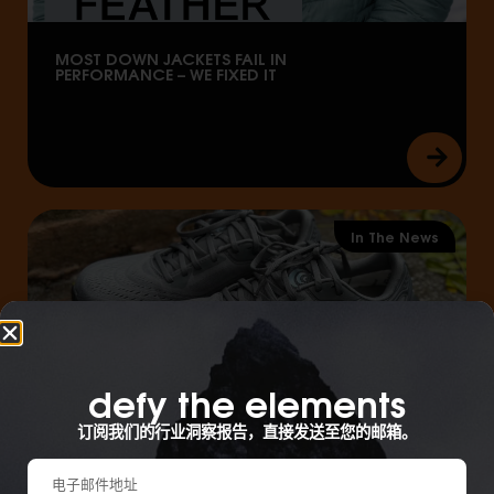
MOST DOWN JACKETS FAIL IN
PERFORMANCE – WE FIXED IT
In The News
defy the elements​
订阅我们的行业洞察报告，直接发送至您的邮箱。
SUSTAINABILITY MEETS PERFORMANCE: A