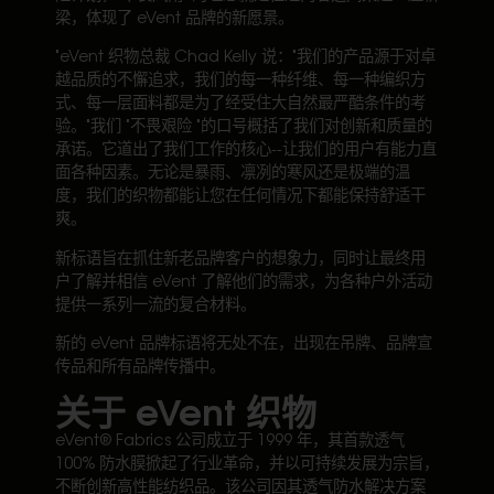
梁，体现了 eVent 品牌的新愿景。
"eVent 织物总裁 Chad Kelly 说："我们的产品源于对卓
越品质的不懈追求，我们的每一种纤维、每一种编织方
式、每一层面料都是为了经受住大自然最严酷条件的考
验。"我们 "不畏艰险 "的口号概括了我们对创新和质量的
承诺。它道出了我们工作的核心--让我们的用户有能力直
面各种因素。无论是暴雨、凛冽的寒风还是极端的温
度，我们的织物都能让您在任何情况下都能保持舒适干
爽。
新标语旨在抓住新老品牌客户的想象力，同时让最终用
户了解并相信 eVent 了解他们的需求，为各种户外活动
提供一系列一流的复合材料。
新的 eVent 品牌标语将无处不在，出现在吊牌、品牌宣
传品和所有品牌传播中。
关于 eVent 织物
eVent® Fabrics 公司成立于 1999 年，其首款透气
100% 防水膜掀起了行业革命，并以可持续发展为宗旨，
不断创新高性能纺织品。该公司因其透气防水解决方案