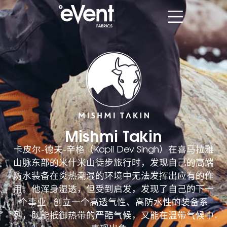
Mishmi Takin
卡皮尔-德夫-辛格（Kapil Dev Singh）在喜马拉雅
山脉东部的米什米山徒步旅行时，发现自己的高端
防水装备在炎热潮湿的环境中无法发挥出应有的作
用。他浑身湿透，但受到启发，发现了自己的下一
个事业--创立一个高透气性、高防水性的装备系
列，既能抵御热带的严酷气候，又能在温带气候中