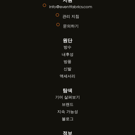
info@eventfabrics.com
관리 지침
문의하기
원단
방수
내후성
방풍
신발
액세서리
탐색
기어 살펴보기
브랜드
지속 가능성
블로그
정보