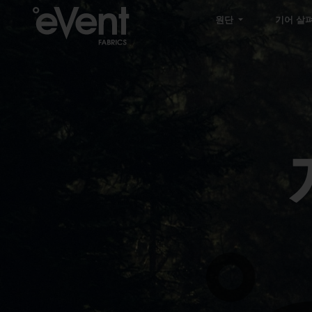
원단
기어 살