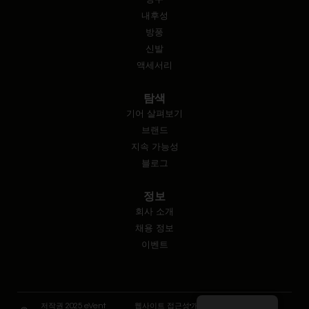
내후성
방풍
신발
액세서리
탐색
기어 살펴보기
브랜드
지속 가능성
블로그
정보
회사 소개
채용 정보
이벤트
저작권 2025 eVent
웹사이트 접근성
개인정보 보호 및 약관