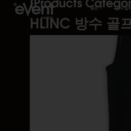
[Products Categor
원단
기어 살
HLINC 방수 골