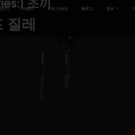
ies:]
조끼
펴보기
브랜드
지속 가능성
블로그
정보
프 질레