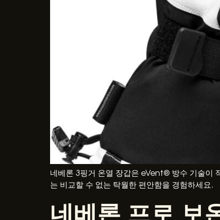
네베론 3핑거 온열 장갑은 eVent® 방수 기술
는 비교할 수 없는 탁월한 편안함을 경험하세요.
네베론 프로 보온 