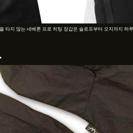
 타지 않는 네베론 프로 히팅 장갑은 슬로프부터 오지까지 하루 종
트