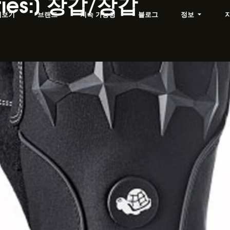
ies:]
장갑/장갑
펴보기
브랜드
지속 가능성
블로그
정보