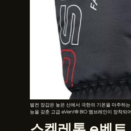
벌컨 장갑은 높은 산에서 극한의 기온을 마주하는
능을 갖춘 고급 eVent® BIO 멤브레인이 장착
스켈레톤 e벤트