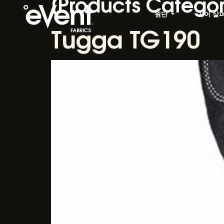
[Products Categor
원단
기어 살
Tugga TG190