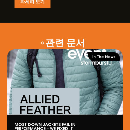
자세히 보기
관련 문서
In The News
MOST DOWN JACKETS FAIL IN
PERFORMANCE – WE FIXED IT