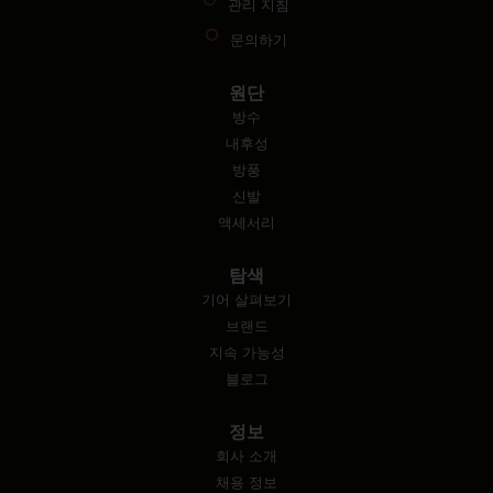
관리 지침
문의하기
원단
방수
내후성
방풍
신발
액세서리
탐색
기어 살펴보기
브랜드
지속 가능성
블로그
정보
회사 소개
채용 정보